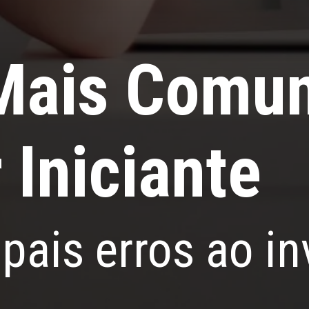
 Mais Comu
 Iniciante
ipais erros ao i