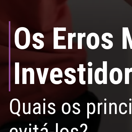
Os Erros
Investidor
Quais os princ
evitá-los?