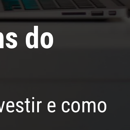
ns do
nvestir e como