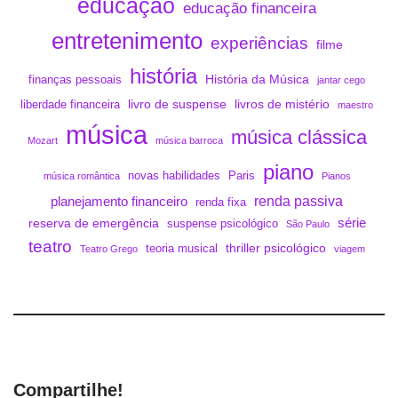
educação
educação financeira
entretenimento
experiências
filme
história
História da Música
finanças pessoais
jantar cego
livro de suspense
livros de mistério
liberdade financeira
maestro
música
música clássica
Mozart
música barroca
piano
novas habilidades
Paris
música romântica
Pianos
renda passiva
planejamento financeiro
renda fixa
série
reserva de emergência
suspense psicológico
São Paulo
teatro
thriller psicológico
teoria musical
Teatro Grego
viagem
Compartilhe!