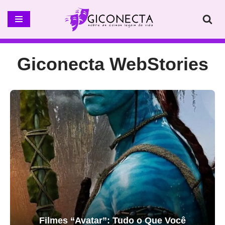
Pular
para
o
Giconecta WebStories
conteúdo
Filmes “Avatar”: Tudo o Que Você