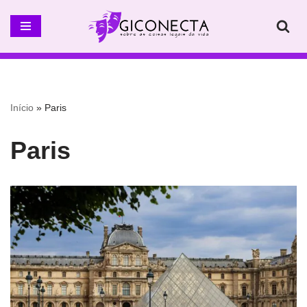
Pular
para
o
conteúdo
Início
»
Paris
Paris