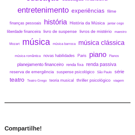
entretenimento
experiências
filme
história
História da Música
finanças pessoais
jantar cego
livro de suspense
livros de mistério
liberdade financeira
maestro
música
música clássica
Mozart
música barroca
piano
novas habilidades
Paris
música romântica
Pianos
renda passiva
planejamento financeiro
renda fixa
série
reserva de emergência
suspense psicológico
São Paulo
teatro
thriller psicológico
teoria musical
Teatro Grego
viagem
Compartilhe!