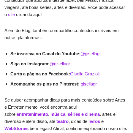
conteúdos que abordam desde lazer, bem-estar, música,
viagens, até boas séries, artes e diversão. Você pode acessar
o
site
clicando aqui!
Além do Blog, também compartilho conteúdos incríveis em
outras plataformas:
Se inscreva no Canal do Youtube:
@gisellagr
Siga no Instagram:
@gisellagr
Curta a página no Facebook:
Gisella Grazioli
Acompanhe os pins no Pinterest:
gisellagr
Se quiser acompanhar dicas para mais conteúdos sobre Artes
e Entretenimento, você encontra aqui
sobre
entretenimento
,
música
,
séries e cinema
, artes e
diversão e além disso, até
teatro
, dicas de
livros
e
WebStories
bem legais! Afinal, continue explorando nosso site.