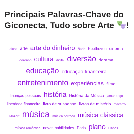
Principais Palavras-Chave do
Giconecta, Tudo sobre Arte
!
arte do dinheiro
arte
cinema
Beethoven
aluna
Bach
diversão
cultura
dorama
coreano
digital
educação
educação financeira
entretenimento
experiências
filme
história
História da Música
finanças pessoais
jantar cego
livro de suspense
livros de mistério
liberdade financeira
maestro
música
música clássica
Mozart
música barroca
piano
novas habilidades
Paris
música romântica
Pianos