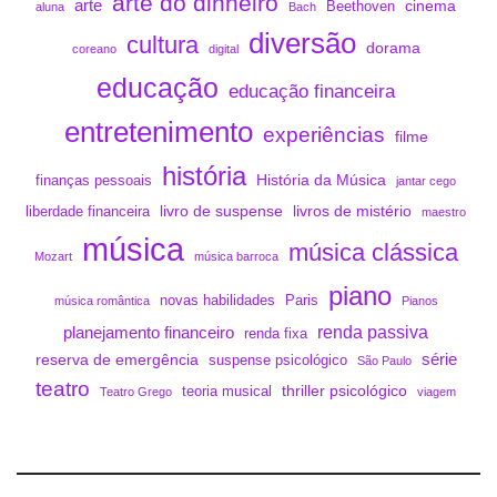
arte do dinheiro
arte
cinema
Beethoven
aluna
Bach
diversão
cultura
dorama
coreano
digital
educação
educação financeira
entretenimento
experiências
filme
história
História da Música
finanças pessoais
jantar cego
livro de suspense
livros de mistério
liberdade financeira
maestro
música
música clássica
Mozart
música barroca
piano
novas habilidades
Paris
música romântica
Pianos
renda passiva
planejamento financeiro
renda fixa
série
reserva de emergência
suspense psicológico
São Paulo
teatro
thriller psicológico
teoria musical
Teatro Grego
viagem