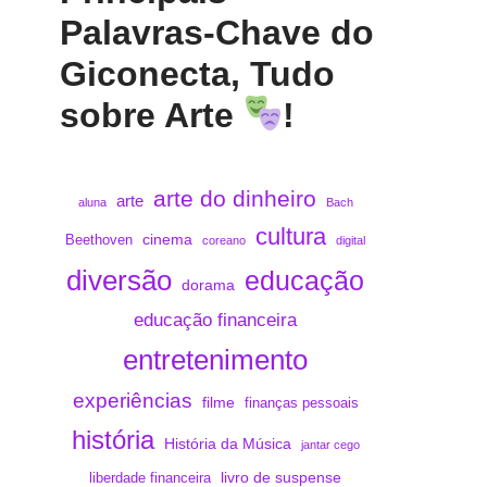
Palavras-Chave do
Giconecta, Tudo
sobre Arte
!
arte do dinheiro
arte
aluna
Bach
cultura
cinema
Beethoven
coreano
digital
diversão
educação
dorama
educação financeira
entretenimento
experiências
filme
finanças pessoais
história
História da Música
jantar cego
livro de suspense
liberdade financeira