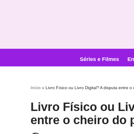
Pular
para
o
conteúdo
Séries e Filmes
En
Início
»
Livro Físico ou Livro Digital? A disputa entre o
Livro Físico ou Li
entre o cheiro do 