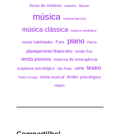
livros de mistério
maestro
Mozart
música
música barroca
música clássica
música romântica
piano
novas habilidades
Paris
Pianos
planejamento financeiro
renda fixa
renda passiva
reserva de emergência
teatro
série
suspense psicológico
São Paulo
thriller psicológico
teoria musical
Teatro Grego
viagem
Compartilhe!