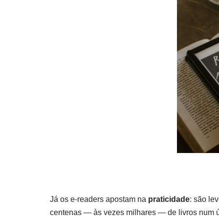
Já os e-readers apostam na
praticidade
: são l
centenas — às vezes milhares — de livros num ún