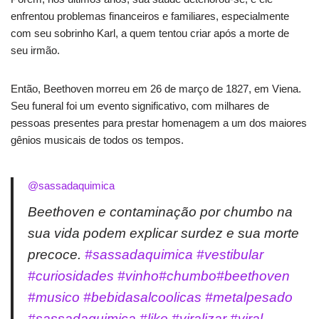
enfrentou problemas financeiros e familiares, especialmente
com seu sobrinho Karl, a quem tentou criar após a morte de
seu irmão.
Então, Beethoven morreu em 26 de março de 1827, em Viena.
Seu funeral foi um evento significativo, com milhares de
pessoas presentes para prestar homenagem a um dos maiores
gênios musicais de todos os tempos.
@sassadaquimica
Beethoven e contaminação por chumbo na
sua vida podem explicar surdez e sua morte
precoce.
#sassadaquimica
#vestibular
#curiosidades
#vinho
#chumbo
#beethoven
#musico
#bebidasalcoolicas
#metalpesado
#sassadaquimica
#like
#viralizar
#viral