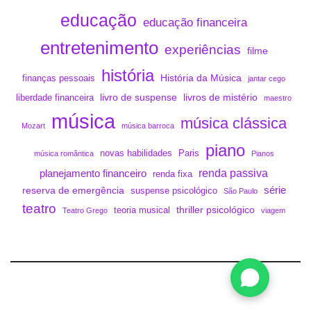
educação
educação financeira
entretenimento
experiências
filme
história
História da Música
finanças pessoais
jantar cego
livro de suspense
livros de mistério
liberdade financeira
maestro
música
música clássica
Mozart
música barroca
piano
novas habilidades
Paris
música romântica
Pianos
renda passiva
planejamento financeiro
renda fixa
série
reserva de emergência
suspense psicológico
São Paulo
teatro
thriller psicológico
teoria musical
Teatro Grego
viagem