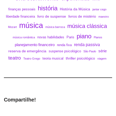
história
História da Música
finanças pessoais
jantar cego
livro de suspense
livros de mistério
liberdade financeira
maestro
música
música clássica
Mozart
música barroca
piano
novas habilidades
Paris
música romântica
Pianos
renda passiva
planejamento financeiro
renda fixa
série
reserva de emergência
suspense psicológico
São Paulo
teatro
thriller psicológico
teoria musical
Teatro Grego
viagem
Compartilhe!