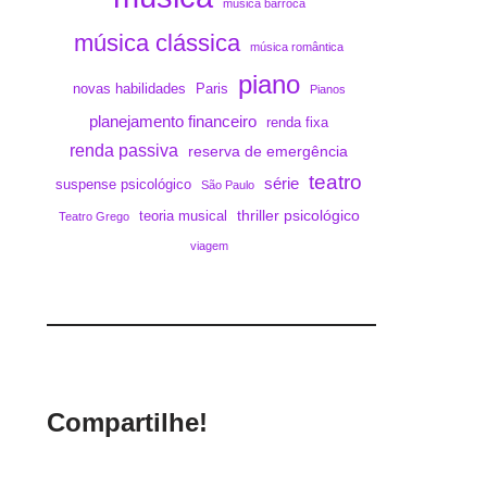
música barroca
música clássica
música romântica
piano
novas habilidades
Paris
Pianos
planejamento financeiro
renda fixa
renda passiva
reserva de emergência
teatro
série
suspense psicológico
São Paulo
thriller psicológico
teoria musical
Teatro Grego
viagem
Compartilhe!