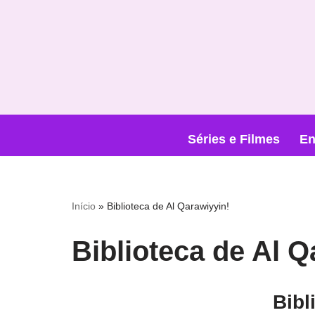
Pular
para
o
conteúdo
Séries e Filmes
En
Início
»
Biblioteca de Al Qarawiyyin!
Biblioteca de Al Q
Bibl