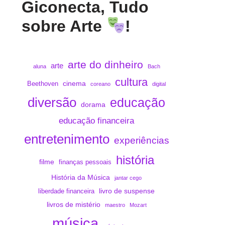
Giconecta, Tudo
sobre Arte
!
arte do dinheiro
arte
aluna
Bach
cultura
cinema
Beethoven
coreano
digital
diversão
educação
dorama
educação financeira
entretenimento
experiências
história
filme
finanças pessoais
História da Música
jantar cego
livro de suspense
liberdade financeira
livros de mistério
maestro
Mozart
música