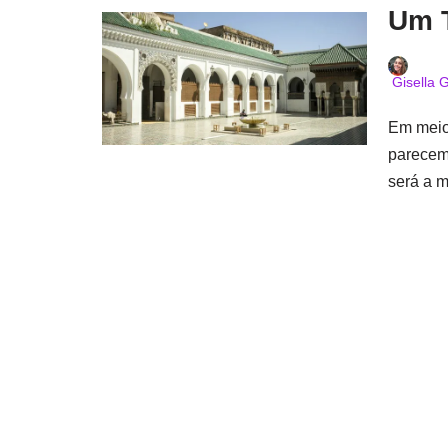
Um T
Gisella G
Em meio
parecem
será a m