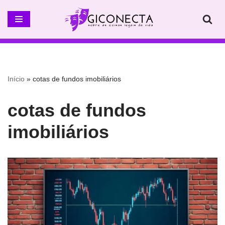
Pular
para
o
conteúdo
Início
»
cotas de fundos imobiliários
cotas de fundos
imobiliários