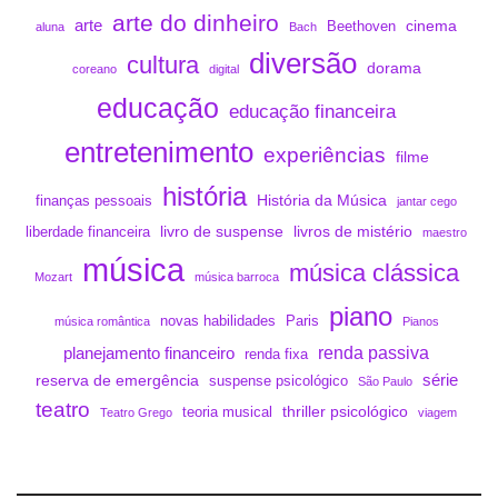
arte do dinheiro
arte
cinema
Beethoven
aluna
Bach
diversão
cultura
dorama
coreano
digital
educação
educação financeira
entretenimento
experiências
filme
história
História da Música
finanças pessoais
jantar cego
livro de suspense
livros de mistério
liberdade financeira
maestro
música
música clássica
Mozart
música barroca
piano
novas habilidades
Paris
música romântica
Pianos
renda passiva
planejamento financeiro
renda fixa
série
reserva de emergência
suspense psicológico
São Paulo
teatro
thriller psicológico
teoria musical
Teatro Grego
viagem