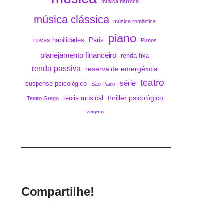
música barroca
música clássica
música romântica
piano
novas habilidades
Paris
Pianos
planejamento financeiro
renda fixa
renda passiva
reserva de emergência
teatro
série
suspense psicológico
São Paulo
thriller psicológico
teoria musical
Teatro Grego
viagem
Compartilhe!