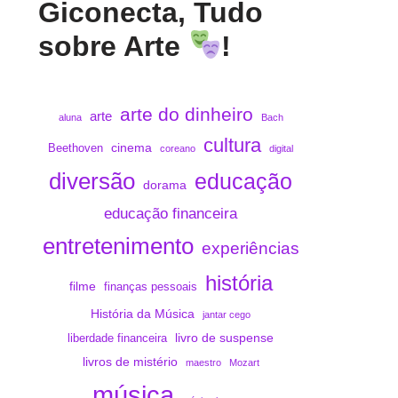
Giconecta, Tudo
sobre Arte
!
arte do dinheiro
arte
aluna
Bach
cultura
cinema
Beethoven
coreano
digital
diversão
educação
dorama
educação financeira
entretenimento
experiências
história
filme
finanças pessoais
História da Música
jantar cego
livro de suspense
liberdade financeira
livros de mistério
maestro
Mozart
música