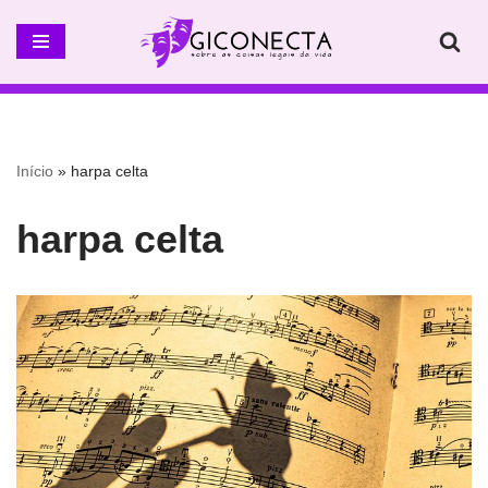
Pular
para
o
conteúdo
Início
»
harpa celta
harpa celta