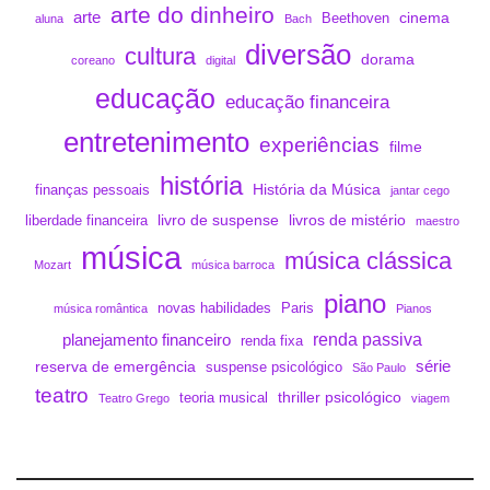
arte do dinheiro
arte
cinema
Beethoven
aluna
Bach
diversão
cultura
dorama
coreano
digital
educação
educação financeira
entretenimento
experiências
filme
história
História da Música
finanças pessoais
jantar cego
livro de suspense
livros de mistério
liberdade financeira
maestro
música
música clássica
Mozart
música barroca
piano
novas habilidades
Paris
música romântica
Pianos
renda passiva
planejamento financeiro
renda fixa
série
reserva de emergência
suspense psicológico
São Paulo
teatro
thriller psicológico
teoria musical
Teatro Grego
viagem