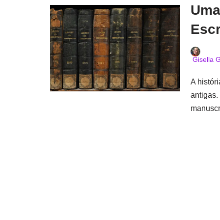
Uma 
Escr
Gisella G
A histór
antigas.
manuscr