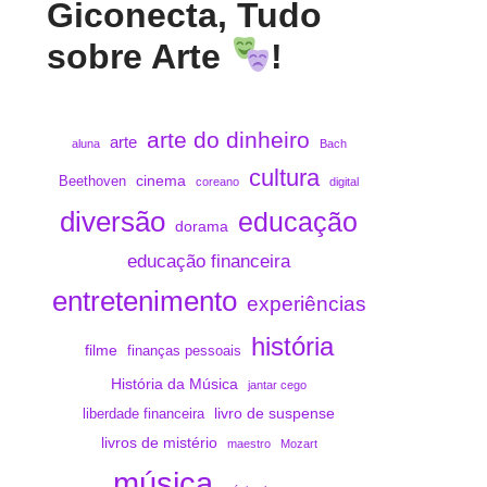
Giconecta, Tudo
sobre Arte
!
arte do dinheiro
arte
aluna
Bach
cultura
cinema
Beethoven
coreano
digital
diversão
educação
dorama
educação financeira
entretenimento
experiências
história
filme
finanças pessoais
História da Música
jantar cego
livro de suspense
liberdade financeira
livros de mistério
maestro
Mozart
música