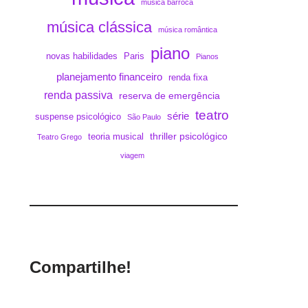
música barroca
música clássica
música romântica
piano
novas habilidades
Paris
Pianos
planejamento financeiro
renda fixa
renda passiva
reserva de emergência
teatro
série
suspense psicológico
São Paulo
thriller psicológico
teoria musical
Teatro Grego
viagem
Compartilhe!