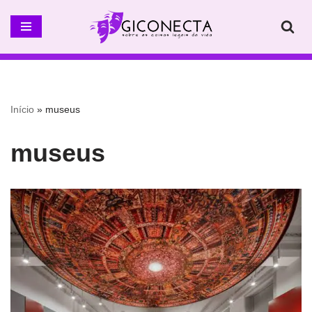
Pular
para
o
conteúdo
Início
»
museus
museus