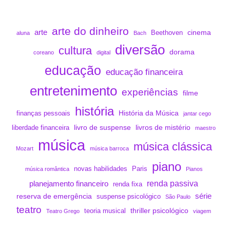
arte do dinheiro
arte
cinema
Beethoven
aluna
Bach
diversão
cultura
dorama
coreano
digital
educação
educação financeira
entretenimento
experiências
filme
história
História da Música
finanças pessoais
jantar cego
livro de suspense
livros de mistério
liberdade financeira
maestro
música
música clássica
Mozart
música barroca
piano
novas habilidades
Paris
música romântica
Pianos
renda passiva
planejamento financeiro
renda fixa
série
reserva de emergência
suspense psicológico
São Paulo
teatro
thriller psicológico
teoria musical
Teatro Grego
viagem