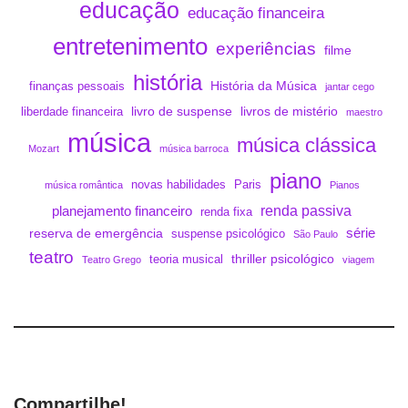
educação
educação financeira
entretenimento
experiências
filme
história
História da Música
finanças pessoais
jantar cego
livro de suspense
livros de mistério
liberdade financeira
maestro
música
música clássica
Mozart
música barroca
piano
novas habilidades
Paris
música romântica
Pianos
renda passiva
planejamento financeiro
renda fixa
série
reserva de emergência
suspense psicológico
São Paulo
teatro
thriller psicológico
teoria musical
Teatro Grego
viagem
Compartilhe!