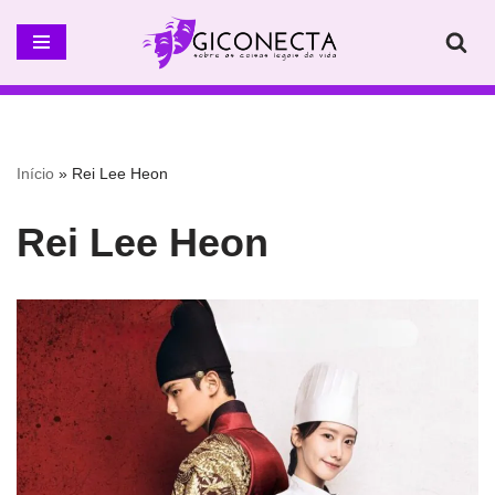
Pular
para
o
conteúdo
Início
»
Rei Lee Heon
Rei Lee Heon