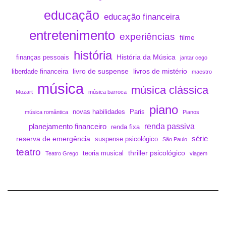
educação
educação financeira
entretenimento
experiências
filme
história
História da Música
finanças pessoais
jantar cego
livro de suspense
livros de mistério
liberdade financeira
maestro
música
música clássica
Mozart
música barroca
piano
novas habilidades
Paris
música romântica
Pianos
renda passiva
planejamento financeiro
renda fixa
série
reserva de emergência
suspense psicológico
São Paulo
teatro
thriller psicológico
teoria musical
Teatro Grego
viagem