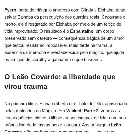
Fyero
, parte do triângulo amoroso com Glinda e Elphaba, tenta
salvar Elphaba da perseguição dos guardas reais. Capturado e
morto, ele é resgatado por Elphaba por meio de um feitiço de
vida improvisado. O resultado é o
Espantalho
, um corpo
preservado sem cérebro — consequência trágica de um amor
que tentou resistir ao impossível. Mais tarde na trama, a
ausência da memória é reestabelecida pelo mágico, que ajuda
os amigos de Dorothy a ganharem o que buscam..
O Leão Covarde: a liberdade que
virou trauma
No primeiro filme, Elphaba liberta um filhote de leão, aprisionado
pelas maldades do Mágico. Em
Wicked: Parte 2
, vemos as
consequências disso: o filhote cresce incapaz de lidar com sua
própria liberdade, assustado e inseguro. Assim surge o
Leão
Covarde
, não por fraqueza, mas por trauma — mais uma