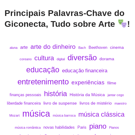
Principais Palavras-Chave do
Giconecta, Tudo sobre Arte
!
arte do dinheiro
arte
cinema
Beethoven
aluna
Bach
diversão
cultura
dorama
coreano
digital
educação
educação financeira
entretenimento
experiências
filme
história
História da Música
finanças pessoais
jantar cego
livro de suspense
livros de mistério
liberdade financeira
maestro
música
música clássica
Mozart
música barroca
piano
novas habilidades
Paris
música romântica
Pianos