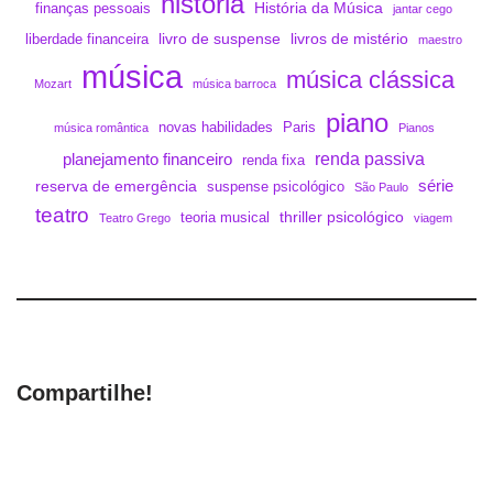
história
História da Música
finanças pessoais
jantar cego
livro de suspense
livros de mistério
liberdade financeira
maestro
música
música clássica
Mozart
música barroca
piano
novas habilidades
Paris
música romântica
Pianos
renda passiva
planejamento financeiro
renda fixa
série
reserva de emergência
suspense psicológico
São Paulo
teatro
thriller psicológico
teoria musical
Teatro Grego
viagem
Compartilhe!