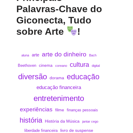
Palavras-Chave do
Giconecta, Tudo
sobre Arte
!
arte do dinheiro
arte
aluna
Bach
cultura
cinema
Beethoven
coreano
digital
diversão
educação
dorama
educação financeira
entretenimento
experiências
filme
finanças pessoais
história
História da Música
jantar cego
livro de suspense
liberdade financeira