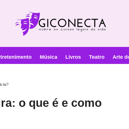
tretenimento
Música
Livros
Teatro
Arte d
á-la?
ira: o que é e como