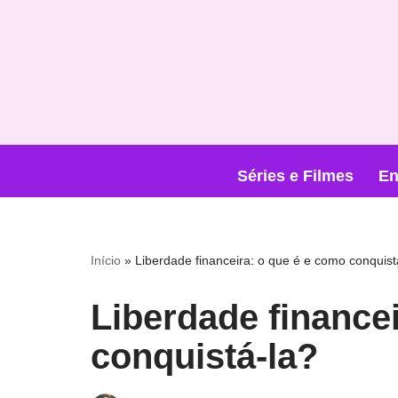
Pular
para
o
conteúdo
Séries e Filmes
En
Início
»
Liberdade financeira: o que é e como conquist
Liberdade finance
conquistá-la?