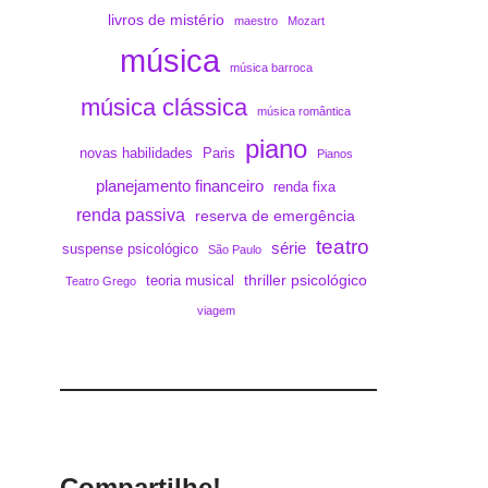
livros de mistério
maestro
Mozart
música
música barroca
música clássica
música romântica
piano
novas habilidades
Paris
Pianos
planejamento financeiro
renda fixa
renda passiva
reserva de emergência
teatro
série
suspense psicológico
São Paulo
thriller psicológico
teoria musical
Teatro Grego
viagem
Compartilhe!