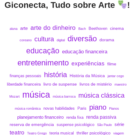
Giconecta, Tudo sobre Arte
!
arte do dinheiro
arte
cinema
Beethoven
aluna
Bach
diversão
cultura
dorama
coreano
digital
educação
educação financeira
entretenimento
experiências
filme
história
História da Música
finanças pessoais
jantar cego
livro de suspense
livros de mistério
liberdade financeira
maestro
música
música clássica
Mozart
música barroca
piano
novas habilidades
Paris
música romântica
Pianos
renda passiva
planejamento financeiro
renda fixa
série
reserva de emergência
suspense psicológico
São Paulo
teatro
thriller psicológico
teoria musical
Teatro Grego
viagem