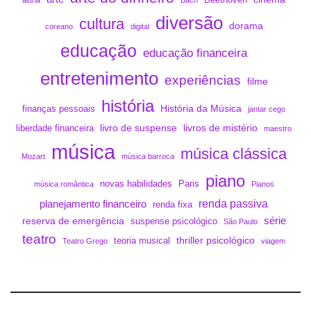
Beethoven
aluna
Bach
diversão
cultura
dorama
coreano
digital
educação
educação financeira
entretenimento
experiências
filme
história
História da Música
finanças pessoais
jantar cego
livro de suspense
livros de mistério
liberdade financeira
maestro
música
música clássica
Mozart
música barroca
piano
novas habilidades
Paris
música romântica
Pianos
renda passiva
planejamento financeiro
renda fixa
série
reserva de emergência
suspense psicológico
São Paulo
teatro
thriller psicológico
teoria musical
Teatro Grego
viagem