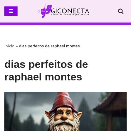
Pular
para
o
conteúdo
Início
»
dias perfeitos de raphael montes
dias perfeitos de
raphael montes