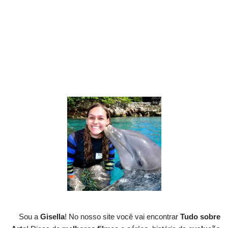
Sou a
Gisella
! No nosso site você vai encontrar
Tudo sobre