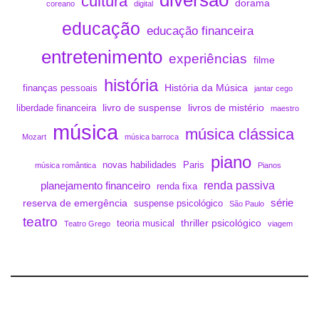
diversão
cultura
dorama
coreano
digital
educação
educação financeira
entretenimento
experiências
filme
história
História da Música
finanças pessoais
jantar cego
livro de suspense
livros de mistério
liberdade financeira
maestro
música
música clássica
Mozart
música barroca
piano
novas habilidades
Paris
música romântica
Pianos
renda passiva
planejamento financeiro
renda fixa
série
reserva de emergência
suspense psicológico
São Paulo
teatro
thriller psicológico
teoria musical
Teatro Grego
viagem