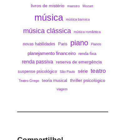
livros de mistério
maestro
Mozart
música
música barroca
música clássica
música romântica
piano
novas habilidades
Paris
Pianos
planejamento financeiro
renda fixa
renda passiva
reserva de emergência
teatro
série
suspense psicológico
São Paulo
thriller psicológico
teoria musical
Teatro Grego
viagem
Compartilhe!