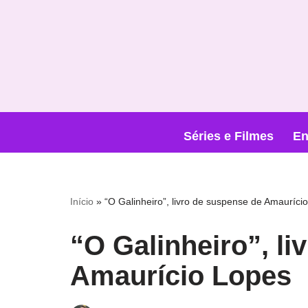
Pular
para
o
conteúdo
Séries e Filmes
En
Início
»
“O Galinheiro”, livro de suspense de Amauríci
“O Galinheiro”, li
Amaurício Lopes