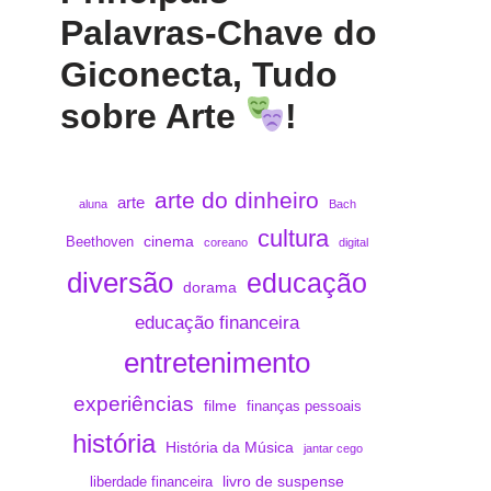
Palavras-Chave do
Giconecta, Tudo
sobre Arte
!
arte do dinheiro
arte
aluna
Bach
cultura
cinema
Beethoven
coreano
digital
diversão
educação
dorama
educação financeira
entretenimento
experiências
filme
finanças pessoais
história
História da Música
jantar cego
livro de suspense
liberdade financeira